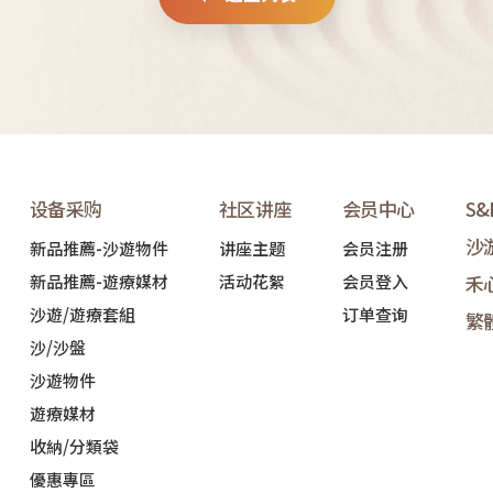
设备采购
社区讲座
会员中心
S
沙
新品推薦-沙遊物件
讲座主题
会员注册
新品推薦-遊療媒材
活动花絮
会员登入
禾
沙遊/遊療套組
订单查询
繁
沙/沙盤
沙遊物件
遊療媒材
收納/分類袋
優惠專區