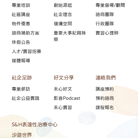
專業培訓
創始源起
專業督導/顧問
社區講座
社企理念
諮商團隊
物件優惠
環境空間
行政團隊
諮商補助方案
重要大事紀與殊
實習心理師
榮
休假公告
人才/實習招募
媒體報導
社企足跡
好文分享
連絡我們
專業參訪
禾心好文
講座預約
社企公益實踐
影音Podcast
預約諮商
禾心實習
課程報名
S&H表達性治療中心
沙遊世界