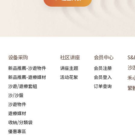
设备采购
社区讲座
会员中心
S
沙
新品推薦-沙遊物件
讲座主题
会员注册
新品推薦-遊療媒材
活动花絮
会员登入
禾
沙遊/遊療套組
订单查询
繁
沙/沙盤
沙遊物件
遊療媒材
收納/分類袋
優惠專區