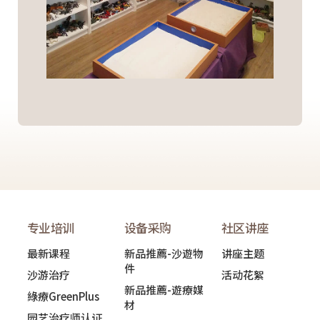
专业培训
设备采购
社区讲座
最新课程
新品推薦-沙遊物
讲座主题
件
沙游治疗
活动花絮
新品推薦-遊療媒
綠療GreenPlus
材
园艺治疗师认证