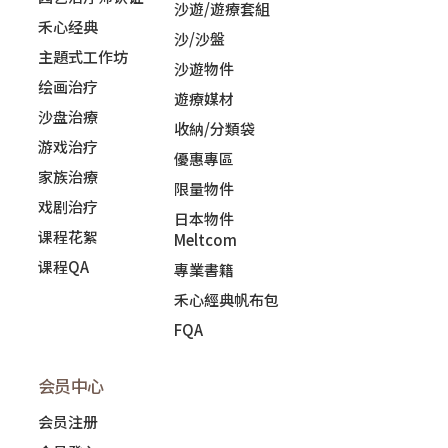
沙遊/遊療套組
禾心经典
沙/沙盤
主題式工作坊
沙遊物件
绘画治疗
遊療媒材
沙盘治療
收納/分類袋
游戏治疗
優惠專區
家族治療
限量物件
戏剧治疗
日本物件
课程花絮
Meltcom
课程QA
專業書籍
禾心經典帆布包
FQA
会员中心
会员注册