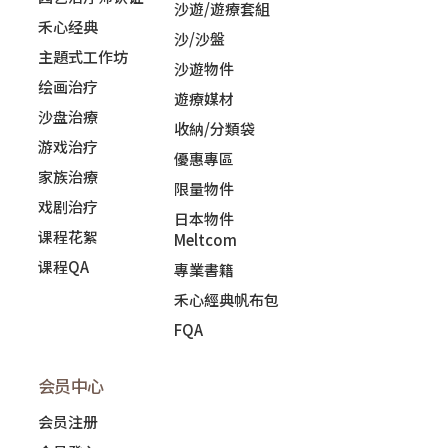
沙遊/遊療套組
禾心经典
沙/沙盤
主題式工作坊
沙遊物件
绘画治疗
遊療媒材
沙盘治療
收納/分類袋
游戏治疗
優惠專區
家族治療
限量物件
戏剧治疗
日本物件
课程花絮
Meltcom
课程QA
專業書籍
禾心經典帆布包
FQA
会员中心
会员注册