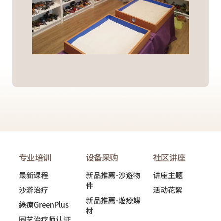
专业培训
设备采购
社区讲座
最新课程
新品推薦-沙遊物
讲座主题
件
沙游治疗
活动花絮
新品推薦-遊療媒
綠療GreenPlus
材
园艺治疗师认证