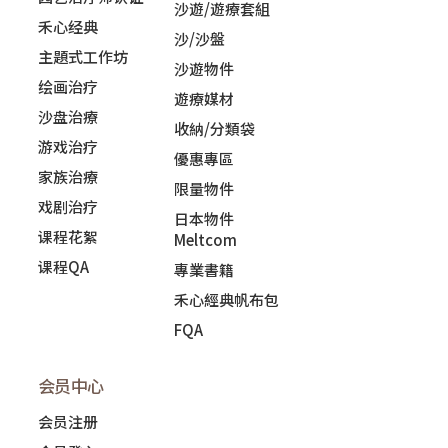
沙遊/遊療套組
禾心经典
沙/沙盤
主題式工作坊
沙遊物件
绘画治疗
遊療媒材
沙盘治療
收納/分類袋
游戏治疗
優惠專區
家族治療
限量物件
戏剧治疗
日本物件
课程花絮
Meltcom
课程QA
專業書籍
禾心經典帆布包
FQA
会员中心
会员注册