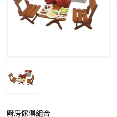
廚房傢俱組合