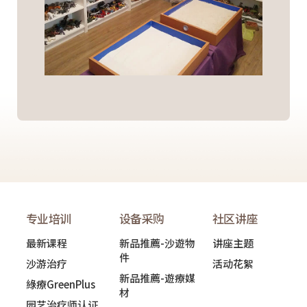
专业培训
设备采购
社区讲座
最新课程
新品推薦-沙遊物
讲座主题
件
沙游治疗
活动花絮
新品推薦-遊療媒
綠療GreenPlus
材
园艺治疗师认证