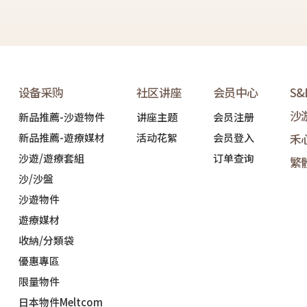
设备采购
社区讲座
会员中心
S
沙
新品推薦-沙遊物件
讲座主题
会员注册
新品推薦-遊療媒材
活动花絮
会员登入
禾
沙遊/遊療套組
订单查询
繁
沙/沙盤
沙遊物件
遊療媒材
收納/分類袋
優惠專區
限量物件
日本物件Meltcom