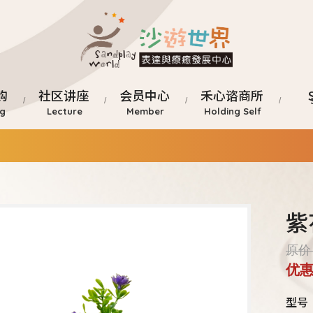
购
社区讲座
会员中心
禾心谘商所
紫
原价：
优惠
型号