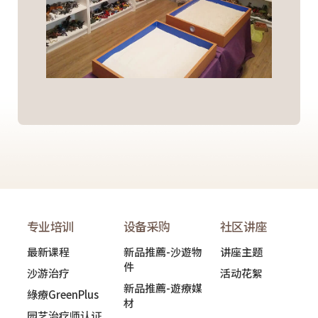
专业培训
设备采购
社区讲座
最新课程
新品推薦-沙遊物
讲座主题
件
沙游治疗
活动花絮
新品推薦-遊療媒
綠療GreenPlus
材
园艺治疗师认证