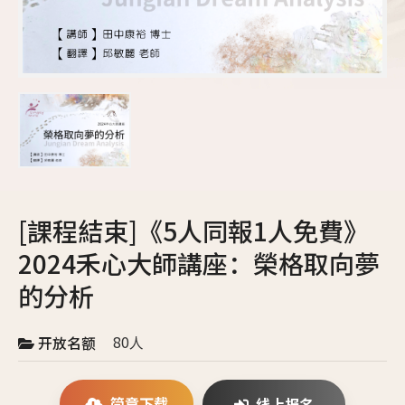
[課程結束]《5人同報1人免費》
2024禾心大師講座：榮格取向夢
的分析
80人
开放名额
简章下载
线上报名