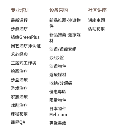
专业培训
设备采购
社区讲座
最新课程
新品推薦-沙遊物
讲座主题
件
沙游治疗
活动花絮
新品推薦-遊療媒
綠療GreenPlus
材
园艺治疗师认证
沙遊/遊療套組
禾心经典
沙/沙盤
主題式工作坊
沙遊物件
绘画治疗
遊療媒材
沙盘治療
收納/分類袋
游戏治疗
優惠專區
家族治療
限量物件
戏剧治疗
日本物件
课程花絮
Meltcom
课程QA
專業書籍