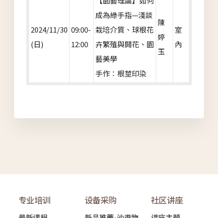
【園藝理論】如何
成為綠手指—淺談
陳
2024/11/30
09:00-
栽培介質、球根花
室
婷
(日)
12:00
卉繁殖與開花、園
內
玉
藝美學
手作：根莖印染
专业培训
设备采购
社区讲座
最新课程
新品推薦-沙遊物
讲座主题