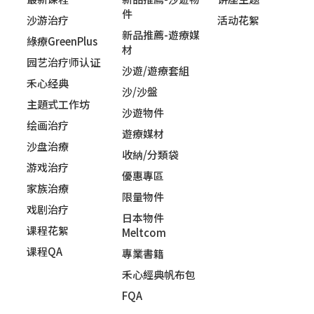
件
沙游治疗
活动花絮
新品推薦-遊療媒
綠療GreenPlus
材
园艺治疗师认证
沙遊/遊療套組
禾心经典
沙/沙盤
主題式工作坊
沙遊物件
绘画治疗
遊療媒材
沙盘治療
收納/分類袋
游戏治疗
優惠專區
家族治療
限量物件
戏剧治疗
日本物件
课程花絮
Meltcom
课程QA
專業書籍
禾心經典帆布包
FQA