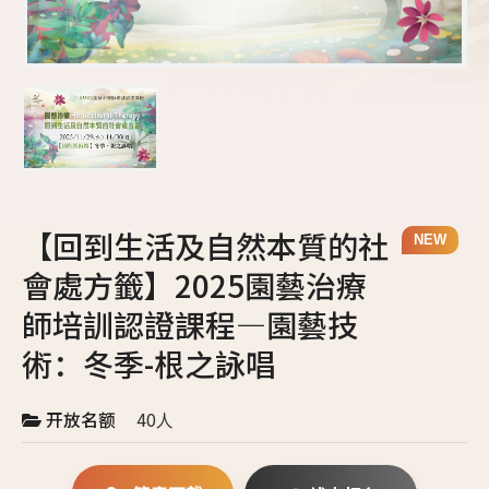
【回到生活及自然本質的社
NEW
會處方籤】2025園藝治療
師培訓認證課程—園藝技
術：冬季-根之詠唱
40人
开放名额