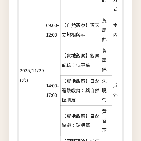
式
黃
09:00-
【自然觀察】頂天
室
麗
12:00
立地根與莖
內
錦
黃
【實地觀察】觀察
麗
記錄：根莖篇
錦
2025/11/29
(六)
【實地觀察】自然
沈
14:00-
戶
體驗教育：與自然
曉
17:00
外
做朋友
瑩
黃
【實地觀察】自然
香
遊戲：球根篇
萍