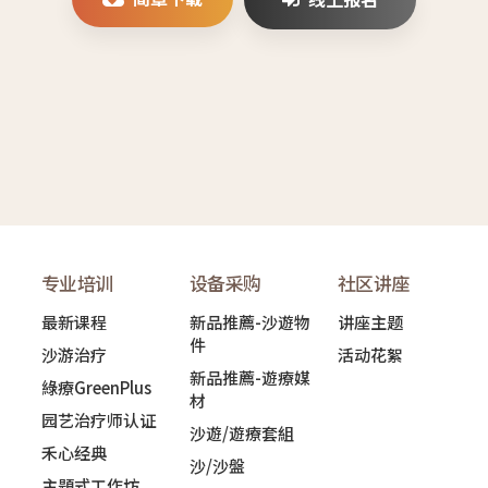
专业培训
设备采购
社区讲座
最新课程
新品推薦-沙遊物
讲座主题
件
沙游治疗
活动花絮
新品推薦-遊療媒
綠療GreenPlus
材
园艺治疗师认证
沙遊/遊療套組
禾心经典
沙/沙盤
主題式工作坊