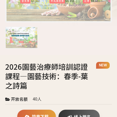
2026園藝治療師培訓認證
NEW
課程—園藝技術：春季-葉
之詩篇
40人
开放名额
简章下载
线上报名