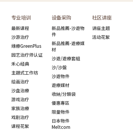
专业培训
设备采购
社区讲座
最新课程
新品推薦-沙遊物
讲座主题
件
沙游治疗
活动花絮
新品推薦-遊療媒
綠療GreenPlus
材
园艺治疗师认证
沙遊/遊療套組
禾心经典
沙/沙盤
主題式工作坊
沙遊物件
绘画治疗
遊療媒材
沙盘治療
收納/分類袋
游戏治疗
優惠專區
家族治療
限量物件
戏剧治疗
日本物件
课程花絮
Meltcom