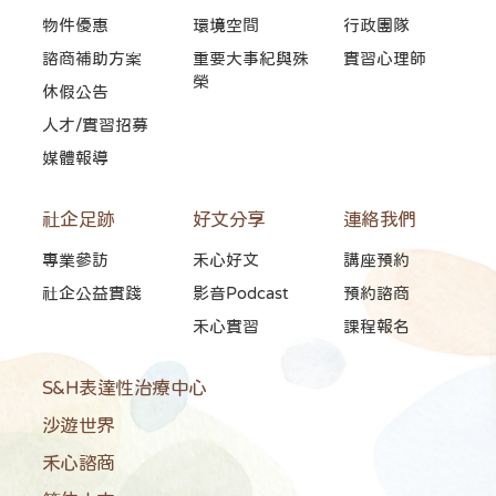
物件優惠
環境空間
行政團隊
諮商補助方案
重要大事紀與殊
實習心理師
榮
休假公告
人才/實習招募
媒體報導
社企足跡
好文分享
連絡我們
專業參訪
禾心好文
講座預約
社企公益實踐
影音Podcast
預約諮商
禾心實習
課程報名
S&H表達性治療中心
沙遊世界
禾心諮商