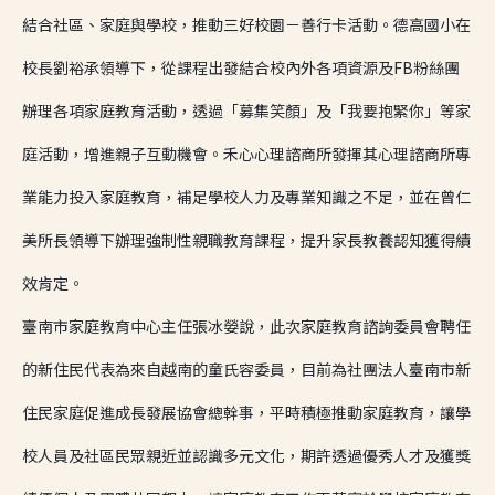
結合社區、家庭與學校，推動三好校園－善行卡活動。德高國小在
校長劉裕承領導下，從課程出發結合校內外各項資源及FB粉絲團
辦理各項家庭教育活動，透過「募集笑顏」及「我要抱緊你」等家
庭活動，增進親子互動機會。禾心心理諮商所發揮其心理諮商所專
業能力投入家庭教育，補足學校人力及專業知識之不足，並在曾仁
美所長領導下辦理強制性親職教育課程，提升家長教養認知獲得績
效肯定。
臺南市家庭教育中心主任張冰嫈說，此次家庭教育諮詢委員會聘任
的新住民代表為來自越南的童氏容委員，目前為社團法人臺南市新
住民家庭促進成長發展協會總幹事，平時積極推動家庭教育，讓學
校人員及社區民眾親近並認識多元文化，期許透過優秀人才及獲獎