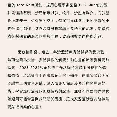
藉的Dora Kalff所創，採用心理學家榮格(C.G. Jung)的觀
點為理論基礎。沙遊治療以沙、物件、沙盤為媒介，而沙盤
象徵著安全、受保護的空間，個案可在此選用不同意義的小
物件進行創作，透過沙遊歷程非語言及語言的流動，促進治
療師對個案的深度同理與同在，協助個案走向療癒之路。
受疫情影響，過去二年沙遊治療實體開課備受挑戰，
然而也因為疫情，實體操作的觸覺引動心靈的流動變得更加
珍貴，2023-2024沙遊治療工作坊堅持實體不可替代的體
驗價值，現場提供千件豐富多元的小物件，由講師帶領大家
從課堂上的實務演練，深入體會及探討沙遊治療的理論架
構，學習進行過程的回應技巧與記錄，並從不同面向探討實
際運用可能會遇到的問題與因應，讓大家透過沙遊的陪伴能
更貼近個案的心靈！