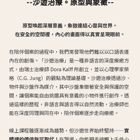
--沙遊治療。原型與象徵--
原型喚起深層意義，象徵連結心靈與世界。
在安全的空間裡，內心的畫面得以真實呈現眼前。
在陪伴個案的過程中，我們常發現他們難以以口語表達
內在的創傷。「沙遊治療」是一種非語言的深度療癒方
式，由瑞士治療師 Dora Kalff 所創立，並以心理學家榮
格（C.G. Jung）的觀點為理論基礎。沙遊治療透過沙、
物件與沙盤作為媒介，其中沙盤象徵著安全與保護的空
間，讓個案能自由挑選具有意義的小物件進行創作。透
過這樣的歷程，非語言與語言得以自然流動，治療師也
能在深度同理與同在中，陪伴個案逐步走向療癒。
線上課程雖逐漸成為趨勢，但沙遊世界始終堅持——
實
體課的價值無可取代！
在現場，你能親手接觸上千件小