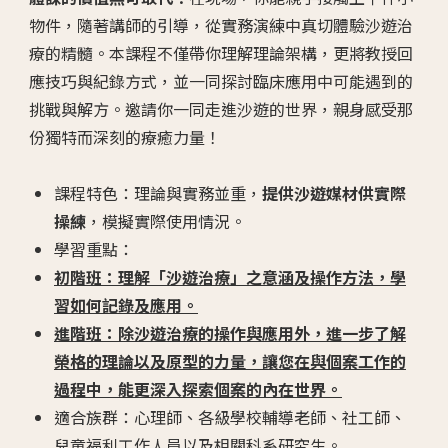
物件，隨著講師的引導，從實務演練中真切體驗沙遊治
療的精髓。本課程不僅帶你理解理論架構，更將教授回
應技巧與紀錄方式，並一同探討臨床應用中可能遇到的
挑戰與解方。邀請你一同走進沙遊的世界，親身感受那
份獨特而深刻的療癒力量！
課程特色：理論與實務並重，
提供沙遊媒材供實際
操練
，模擬實際使用情況。
學習重點：
初階班：理解「沙遊治療」之意涵及操作方法，學
習如何記錄及應用。
進階班：除沙遊治療的操作與應用外，進一步了解
榮格的理論以及原型的力量，
讓您在與個案工作的
過程中，能更深入探索個案的內在世界。
適合族群：心理師、各級學校輔導老師、社工師、
兒童福利工作人員以及相關科系研究生。