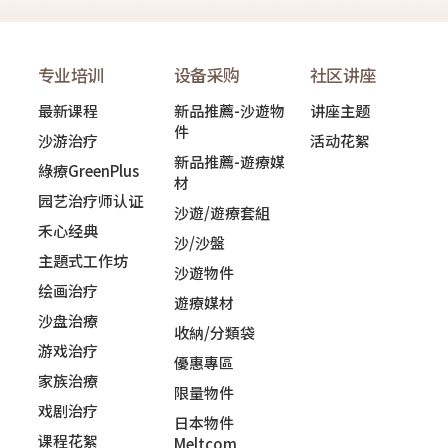
专业培训
设备采购
社区讲座
最新课程
新品推薦-沙遊物
讲座主题
件
沙游治疗
活动花絮
新品推薦-遊療媒
綠療GreenPlus
材
园艺治疗师认证
沙遊/遊療套組
禾心经典
沙/沙盤
主題式工作坊
沙遊物件
绘画治疗
遊療媒材
沙盘治療
收納/分類袋
游戏治疗
優惠專區
家族治療
限量物件
戏剧治疗
日本物件
课程花絮
Meltcom