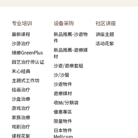
专业培训
设备采购
社区讲座
最新课程
新品推薦-沙遊物
讲座主题
件
沙游治疗
活动花絮
新品推薦-遊療媒
綠療GreenPlus
材
园艺治疗师认证
沙遊/遊療套組
禾心经典
沙/沙盤
主題式工作坊
沙遊物件
绘画治疗
遊療媒材
沙盘治療
收納/分類袋
游戏治疗
優惠專區
家族治療
限量物件
戏剧治疗
日本物件
课程花絮
Meltcom