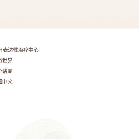
&H表达性治疗中心
游世界
心谘商
體中文