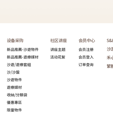
设备采购
社区讲座
会员中心
S
沙
新品推薦-沙遊物件
讲座主题
会员注册
新品推薦-遊療媒材
活动花絮
会员登入
禾
沙遊/遊療套組
订单查询
繁
沙/沙盤
沙遊物件
遊療媒材
收納/分類袋
優惠專區
限量物件