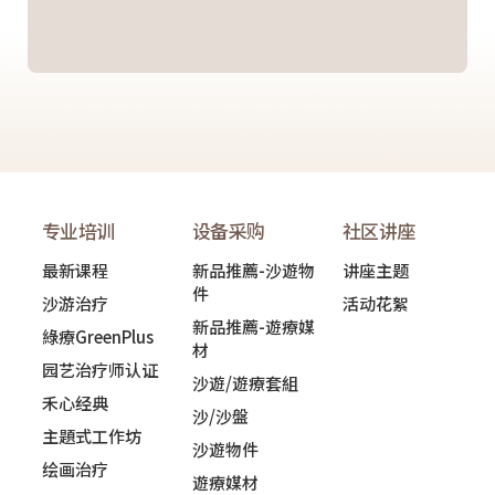
专业培训
设备采购
社区讲座
最新课程
新品推薦-沙遊物
讲座主题
件
沙游治疗
活动花絮
新品推薦-遊療媒
綠療GreenPlus
材
园艺治疗师认证
沙遊/遊療套組
禾心经典
沙/沙盤
主題式工作坊
沙遊物件
绘画治疗
遊療媒材