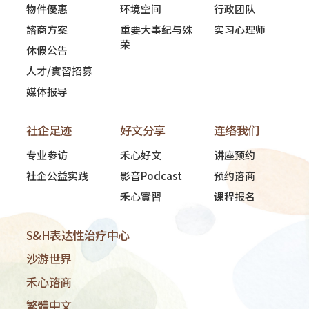
物件優惠
环境空间
行政团队
諮商方案
重要大事纪与殊
实习心理师
荣
休假公告
人才/實習招募
媒体报导
社企足迹
好文分享
连络我们
专业参访
禾心好文
讲座预约
社企公益实践
影音Podcast
预约谘商
禾心實習
课程报名
S&H表达性治疗中心
沙游世界
禾心谘商
繁體中文