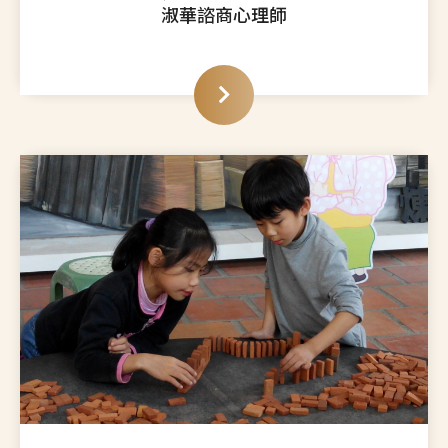
淑華諮商心理師