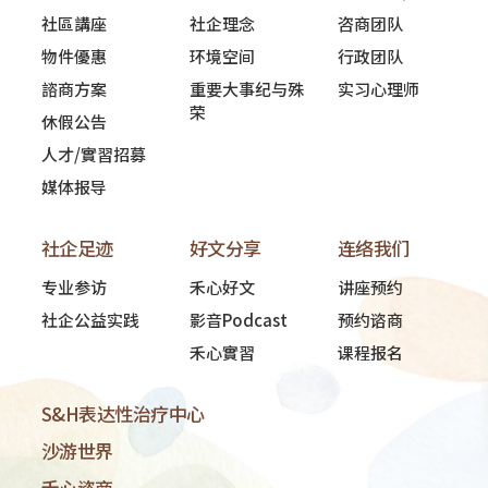
社區講座
社企理念
咨商团队
物件優惠
环境空间
行政团队
諮商方案
重要大事纪与殊
实习心理师
荣
休假公告
人才/實習招募
媒体报导
社企足迹
好文分享
连络我们
专业参访
禾心好文
讲座预约
社企公益实践
影音Podcast
预约谘商
禾心實習
课程报名
S&H表达性治疗中心
沙游世界
禾心谘商