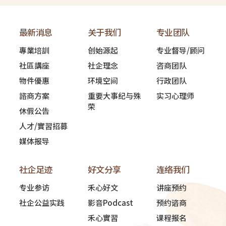
最新消息
关于我们
专业团队
專業培訓
创始源起
专业督导/顾问
社區講座
社企理念
咨商团队
物件優惠
环境空间
行政团队
諮商方案
重要大事纪与殊
实习心理师
荣
休假公告
人才/實習招募
媒体报导
社企足迹
好文分享
连络我们
专业参访
禾心好文
讲座预约
社企公益实践
影音Podcast
预约谘商
禾心實習
课程报名