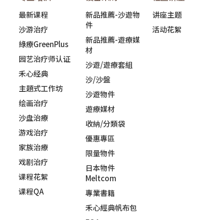
最新课程
新品推薦-沙遊物
讲座主题
件
沙游治疗
活动花絮
新品推薦-遊療媒
綠療GreenPlus
材
园艺治疗师认证
沙遊/遊療套組
禾心经典
沙/沙盤
主題式工作坊
沙遊物件
绘画治疗
遊療媒材
沙盘治療
收納/分類袋
游戏治疗
優惠專區
家族治療
限量物件
戏剧治疗
日本物件
课程花絮
Meltcom
课程QA
專業書籍
禾心經典帆布包