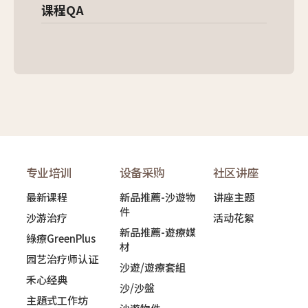
课程QA
专业培训
设备采购
社区讲座
最新课程
新品推薦-沙遊物
讲座主题
件
沙游治疗
活动花絮
新品推薦-遊療媒
綠療GreenPlus
材
园艺治疗师认证
沙遊/遊療套組
禾心经典
沙/沙盤
主題式工作坊