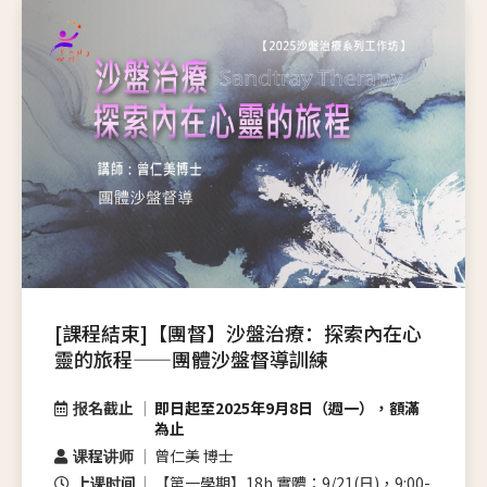
[課程結束]【團督】沙盤治療：探索內在心
靈的旅程——團體沙盤督導訓練
报名截止
即日起至2025年9月8日（週一），額滿
為止
课程讲师
曾仁美 博士
上课时间
【第一學期】18h 實體：9/21(日)，9:00-