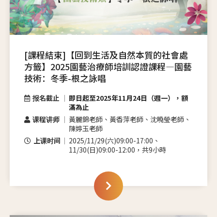
[課程結束]【回到生活及自然本質的社會處
方籤】2025園藝治療師培訓認證課程—園藝
技術：冬季-根之詠唱
报名截止
即日起至2025年11月24日（週一），額
滿為止
课程讲师
黃麗錦老師、黃香萍老師、沈曉瑩老師、
陳婷玉老師
上课时间
2025/11/29(六)09:00-17:00、
11/30(日)09:00-12:00，共9小時