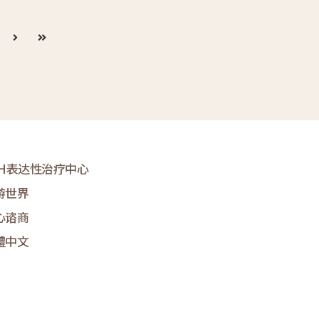
&H表达性治疗中心
游世界
心谘商
體中文