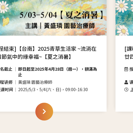
程結束]【台南】2025青草生活家 ~流淌在
[
四節氣中的綠幸福~【夏之消暑】
廿
名截止
即日起至2025年4月28日（週一），額滿為
止
程讲师
黃盛璘 園藝治療師
上课时间
2025/5/3、5/4(六、日)，09:00-16:30