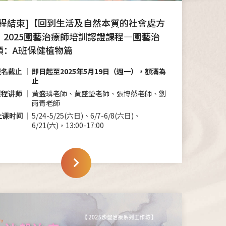
課程結束]【回到生活及自然本質的社會處方
】2025園藝治療師培訓認證課程—園藝治
類：A班保健植物篇
报名截止
即日起至2025年5月19日（週一），額滿為
止
课程讲师
黃盛璘老師、黃盛瑩老師、張博然老師、劉
雨青老師
上课时间
5/24-5/25(六日)、6/7-6/8(六日)、
6/21(六)，13:00-17:00