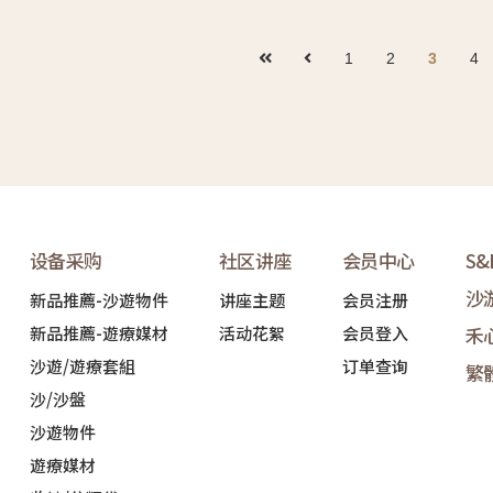
1
2
3
4
设备采购
社区讲座
会员中心
S
沙
新品推薦-沙遊物件
讲座主题
会员注册
新品推薦-遊療媒材
活动花絮
会员登入
禾
沙遊/遊療套組
订单查询
繁
沙/沙盤
沙遊物件
遊療媒材