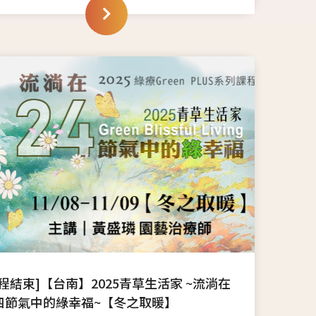
課程結束]【台南】2025青草生活家 ~流淌在
四節氣中的綠幸福~【冬之取暖】