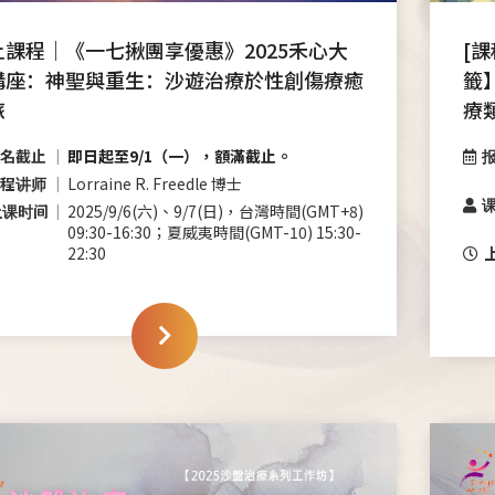
上課程｜《一七揪團享優惠》2025禾心大
[
講座：神聖與重生：沙遊治療於性創傷療癒
籤
旅
療
名截止
即日起至9/1（一），額滿截止。
程讲师
Lorraine R. Freedle 博士
上课时间
2025/9/6(六)、9/7(日)，台灣時間(GMT+8)
09:30-16:30；夏威夷時間(GMT-10) 15:30-
22:30