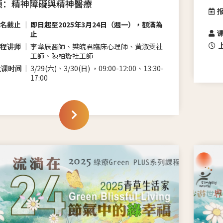
類：精神障礙與精神醫療
名截止
即日起至2025年3月24日（週一），額滿為
止
程讲师
李韋辰醫師、樊皖君臨床心理師、黃淑雯社
工師、陳柏璇社工師
上课时间
3/29(六)、3/30(日) ，09:00-12:00、13:30-
17:00