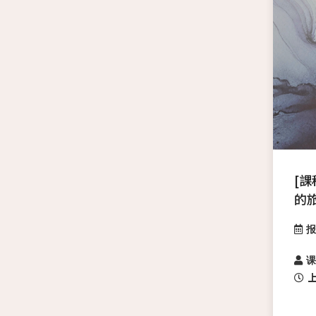
[
的
报
课