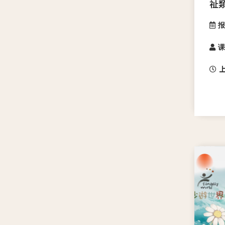
祉
报
课