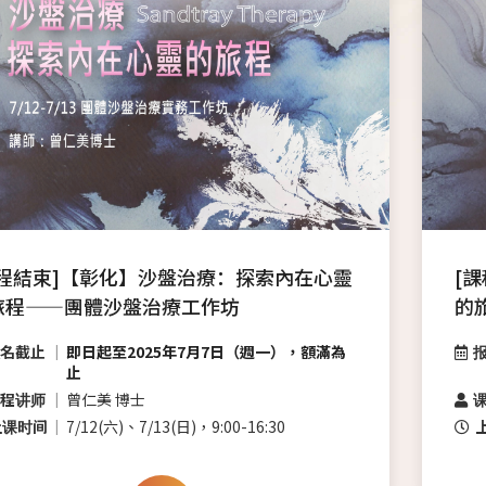
課程結束]【彰化】沙盤治療：探索內在心靈
[
旅程——團體沙盤治療工作坊
的
名截止
即日起至2025年7月7日（週一），額滿為
止
程讲师
曾仁美 博士
上课时间
7/12(六)、7/13(日)，9:00-16:30