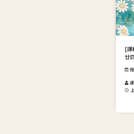
[課
廿
报
课